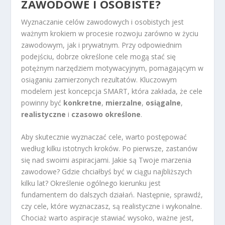
ZAWODOWE I OSOBISTE?
Wyznaczanie celów zawodowych i osobistych jest
ważnym krokiem w procesie rozwoju zarówno w życiu
zawodowym, jak i prywatnym. Przy odpowiednim
podejściu, dobrze określone cele mogą stać się
potężnym narzędziem motywacyjnym, pomagającym w
osiąganiu zamierzonych rezultatów. Kluczowym
modelem jest koncepcja SMART, która zakłada, że cele
powinny być
konkretne
,
mierzalne
,
osiągalne
,
realistyczne
i
czasowo określone
.
Aby skutecznie wyznaczać cele, warto postępować
według kilku istotnych kroków. Po pierwsze, zastanów
się nad swoimi aspiracjami. Jakie są Twoje marzenia
zawodowe? Gdzie chciałbyś być w ciągu najbliższych
kilku lat? Określenie ogólnego kierunku jest
fundamentem do dalszych działań. Następnie, sprawdź,
czy cele, które wyznaczasz, są realistyczne i wykonalne.
Chociaż warto aspiracje stawiać wysoko, ważne jest,