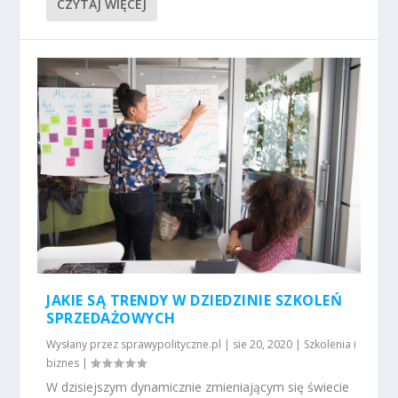
CZYTAJ WIĘCEJ
JAKIE SĄ TRENDY W DZIEDZINIE SZKOLEŃ
SPRZEDAŻOWYCH
Wysłany przez
sprawypolityczne.pl
|
sie 20, 2020
|
Szkolenia i
biznes
|
W dzisiejszym dynamicznie zmieniającym się świecie