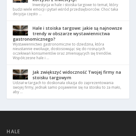
Inwestycja w hale i stoiska targowe to temat, który
budzi wiele emocji i pytań wśród przedsiębiorców. Choć taka
decyzja często …
Hale i stoiska targowe: jakie są najnowsze
trendy w obszarze wystawiennictwa
gastronomicznego?
Wystawiennictwo gastronomiczne to dziedzina, która
nieustannie ewoluuje, dostosowując się do rosnących
oczekiwań konsumentów oraz zmieniających się trendów.
Współczesne hale i …
Jak zwiększyć widoczność Twojej firmy na
stoisku targowym
Udział w targach to doskonała okazja do zaprezentowania
swojej firmy, jednak samo pojawienie się na stoisku to za mało,
aby …
HALE