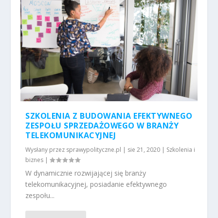
SZKOLENIA Z BUDOWANIA EFEKTYWNEGO
ZESPOŁU SPRZEDAŻOWEGO W BRANŻY
TELEKOMUNIKACYJNEJ
Wysłany przez
sprawypolityczne.pl
|
sie 21, 2020
|
Szkolenia i
biznes
|
W dynamicznie rozwijającej się branży
telekomunikacyjnej, posiadanie efektywnego
zespołu...