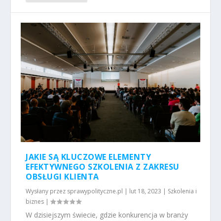
JAKIE SĄ KLUCZOWE ELEMENTY
EFEKTYWNEGO SZKOLENIA Z ZAKRESU
OBSŁUGI KLIENTA
Wysłany przez
sprawypolityczne.pl
|
lut 18, 2023
|
Szkolenia i
biznes
|
W dzisiejszym świecie, gdzie konkurencja w branży