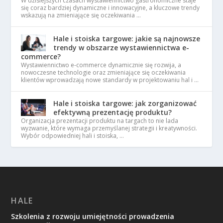
W dzisiejszych czasach wystawiennictwo gastronomiczne staje
się coraz bardziej dynamiczne i innowacyjne, a kluczowe trendy
wskazują na zmieniające się oczekiwania …
Hale i stoiska targowe: jakie są najnowsze
trendy w obszarze wystawiennictwa e-
commerce?
Wystawiennictwo e-commerce dynamicznie się rozwija, a
nowoczesne technologie oraz zmieniające się oczekiwania
klientów wprowadzają nowe standardy w projektowaniu hal i …
Hale i stoiska targowe: jak zorganizować
efektywną prezentację produktu?
Organizacja prezentacji produktu na targach to nie lada
wyzwanie, które wymaga przemyślanej strategii i kreatywności.
Wybór odpowiedniej hali i stoiska, …
HALE
Szkolenia z rozwoju umiejętności prowadzenia