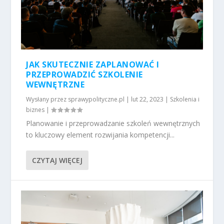
JAK SKUTECZNIE ZAPLANOWAĆ I
PRZEPROWADZIĆ SZKOLENIE
WEWNĘTRZNE
Wysłany przez
sprawypolityczne.pl
|
lut 22, 2023
|
Szkolenia i
biznes
|
Planowanie i przeprowadzanie szkoleń wewnętrznych
to kluczowy element rozwijania kompetencji...
CZYTAJ WIĘCEJ