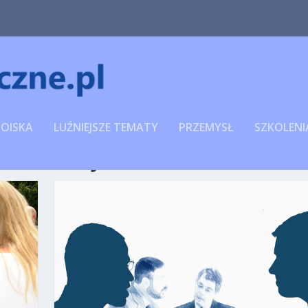
TOISKA
LUŹNIEJSZE TEMATY
PRZEMYSŁ
SZKOLENIA
REKLAMACJI