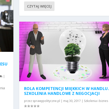
CZYTAJ WIĘCEJ
RESU
|
enia
ROLA KOMPETENCJI MIĘKKICH W HANDLU
SZKOLENIA HANDLOWE Z NEGOCJACJI
przez
sprawypolityczne.pl
|
maj 30, 2017
|
Szkolenia i biznes