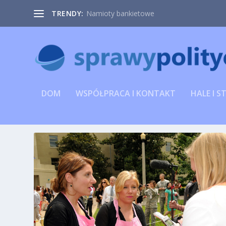
TRENDY:
Namioty bankietowe
DOM
WSPÓŁPRACA I KONTAKT
HALE I S
TAG:
SZKOLENIA Z OBSŁUGI 