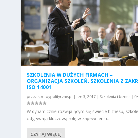
SZKOLENIA W DUŻYCH FIRMACH –
ORGANIZACJA SZKOLEŃ. SZKOLENIA Z ZAK
ISO 14001
przez
sprawypolityczne.pl
|
cze 3, 2017
|
Szkolenia i biznes
|
0
W dynamicznie rozwijającym się świecie biznesu, szkol
odgrywają kluczową rolę w zapewnieniu...
CZYTAJ WIĘCEJ