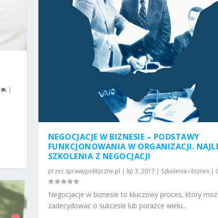
0
|
NEGOCJACJE W BIZNESIE – PODSTAWY
FUNKCJONOWANIA W ORGANIZACJI. NAJL
SZKOLENIA Z NEGOCJACJI
przez
sprawypolityczne.pl
|
lip 3, 2017
|
Szkolenia i biznes
|
Negocjacje w biznesie to kluczowy proces, który moż
zadecydować o sukcesie lub porażce wielu...