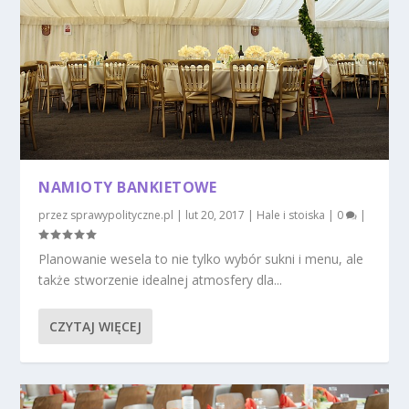
NAMIOTY BANKIETOWE
przez
sprawypolityczne.pl
|
lut 20, 2017
|
Hale i stoiska
|
0
|
Planowanie wesela to nie tylko wybór sukni i menu, ale
także stworzenie idealnej atmosfery dla...
CZYTAJ WIĘCEJ