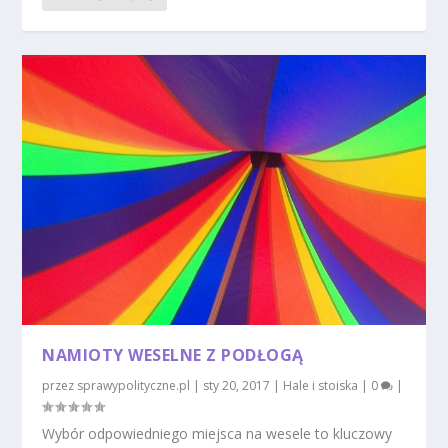
NAMIOTY WESELNE Z PODŁOGĄ
przez
sprawypolityczne.pl
|
sty 20, 2017
|
Hale i stoiska
|
0
|
Wybór odpowiedniego miejsca na wesele to kluczowy