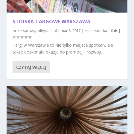
STOISKA TARGOWE WARSZAWA
przez
sprawypolityczne.pl
|
mar 8, 2017
|
Hale i stoiska
|
0
|
Targi w Warszawie to nie tylko miejsce spotkań, ale
także doskonała okazja do promocji i rozwoju...
CZYTAJ WIĘCEJ