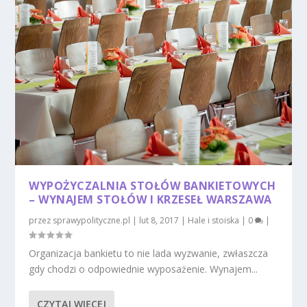
WYPOŻYCZALNIA STOŁÓW BANKIETOWYCH
– WYNAJEM STOŁÓW I KRZESEŁ WARSZAWA
przez
sprawypolityczne.pl
|
lut 8, 2017
|
Hale i stoiska
|
0
|
Organizacja bankietu to nie lada wyzwanie, zwłaszcza
gdy chodzi o odpowiednie wyposażenie. Wynajem...
CZYTAJ WIĘCEJ