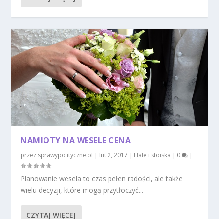
NAMIOTY NA WESELE CENA
przez
sprawypolityczne.pl
|
lut 2, 2017
|
Hale i stoiska
|
0
|
Planowanie wesela to czas pełen radości, ale także
wielu decyzji, które mogą przytłoczyć...
CZYTAJ WIĘCEJ