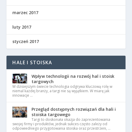
marzec 2017
luty 2017
styczeń 2017
HALE I STOISKA
Wpływ technologii na rozwój hal i stoisk
targowych
W dzisiejszym świecie technologia odgrywa kluczową rolę w
niemal każdej branży, a targi nie są wyjątkiem. W miarę jak
innowacje …
Przegląd dostępnych rozwiązań dla hali i
stoiska targowego
Targi to doskonała okazja do zaprezentowania
swojej firmy i produktów, jednak sukces często zależy od
odpowiedniego przygotowania stoiska oraz przestrzeni, …