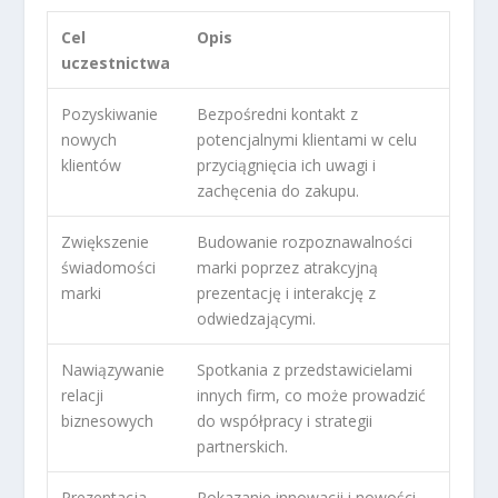
Cel
Opis
uczestnictwa
Pozyskiwanie
Bezpośredni kontakt z
nowych
potencjalnymi klientami w celu
klientów
przyciągnięcia ich uwagi i
zachęcenia do zakupu.
Zwiększenie
Budowanie rozpoznawalności
świadomości
marki poprzez atrakcyjną
marki
prezentację i interakcję z
odwiedzającymi.
Nawiązywanie
Spotkania z przedstawicielami
relacji
innych firm, co może prowadzić
biznesowych
do współpracy i strategii
partnerskich.
Prezentacja
Pokazanie innowacji i nowości,