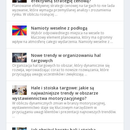
efektywną strategię cenową?
Planowanie efektywnej strategii cenowej na targach to nie lada
wyzwanie, które wymaga przemyślanej analizy i zrozumienia
rynku. W obliczu rosnącej …
Namioty weselne z podłogą
Wybór odpowiedniego miejsca na wesele to
kluczowy element planowania, który ma ogromny
wpływ na atmosferę całego wydarzenia. Namioty weselne z …
Nowe trendy w organizowaniu hal
targowych
Organizacja hal targowych to obszar, który dynamicznie się
rozwija, wprowadzając coraz to nowsze rozwiązania, które
przyciągają uwagę uczestników i zwiększają …
Hale i stoiska targowe: jakie są
najważniejsze trendy w obszarze
wystawiennictwa motoryzacyjnego?
W obliczu dynamicznych zmian w branży motoryzacyjnej,
wystawiennictwo staje się kluczowym narzędziem w
przyciąganiu uwagi klientów i prezentacji najnowszych trendów.
…
Jak obniżyć koszty hali i stoiska