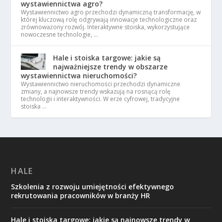
wystawiennictwa agro?
Wystawiennictwo agro przechodzi dynamiczną transformację, w
której kluczową rolę odgrywają innowacje technologiczne oraz
zrównoważony rozwój. Interaktywne stoiska, wykorzystujące
nowoczesne technologie, …
Hale i stoiska targowe: jakie są
najważniejsze trendy w obszarze
wystawiennictwa nieruchomości?
Wystawiennictwo nieruchomości przechodzi dynamiczne
zmiany, a najnowsze trendy wskazują na rosnącą rolę
technologii i interaktywności. W erze cyfrowej, tradycyjne
stoiska …
HALE
Szkolenia z rozwoju umiejętności efektywnego
rekrutowania pracowników w branży HR
Hale i stoiska targowe: jakie są najnowsze trendy w