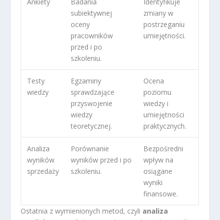
Ankiety
Badania
Identyfikuje
subiektywnej
zmiany w
oceny
postrzeganiu
pracowników
umiejętności.
przed i po
szkoleniu.
Testy
Egzaminy
Ocena
wiedzy
sprawdzające
poziomu
przyswojenie
wiedzy i
wiedzy
umiejętności
teoretycznej.
praktycznych.
Analiza
Porównanie
Bezpośredni
wyników
wyników przed i po
wpływ na
sprzedaży
szkoleniu.
osiągane
wyniki
finansowe.
Ostatnia z wymienionych metod, czyli
analiza