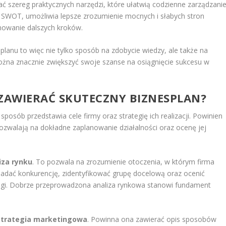
ć szereg praktycznych narzędzi, które ułatwią codzienne zarządzani
y SWOT, umożliwia lepsze zrozumienie mocnych i słabych stron
anowanie dalszych kroków.
lanu to więc nie tylko sposób na zdobycie wiedzy, ale także na
ożna znacznie zwiększyć swoje szanse na osiągnięcie sukcesu w
 ZAWIERAĆ SKUTECZNY BIZNESPLAN?
posób przedstawia cele firmy oraz strategię ich realizacji. Powinien
ozwalają na dokładne zaplanowanie działalności oraz ocenę jej
iza rynku
. To pozwala na zrozumienie otoczenia, w którym firma
badać konkurencję, zidentyfikować grupę docelową oraz ocenić
ugi. Dobrze przeprowadzona analiza rynkowa stanowi fundament
strategia marketingowa
. Powinna ona zawierać opis sposobów