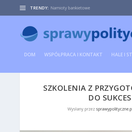
TRENDY:
Namioty bankietowe
DOM
WSPÓŁPRACA I KONTAKT
HALE I S
SZKOLENIA Z PRZYGO
DO SUKCES
Wysłany przez
sprawypolityczne.p