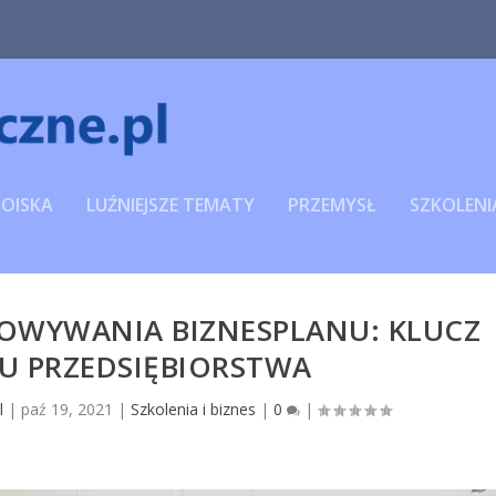
TOISKA
LUŹNIEJSZE TEMATY
PRZEMYSŁ
SZKOLENIA
TOWYWANIA BIZNESPLANU: KLUCZ
U PRZEDSIĘBIORSTWA
l
|
paź 19, 2021
|
Szkolenia i biznes
|
0
|