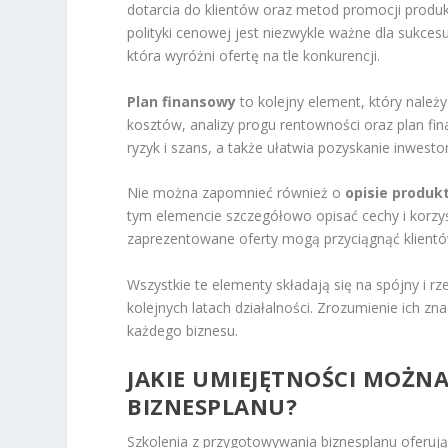
dotarcia do klientów oraz metod promocji produ
polityki cenowej jest niezwykle ważne dla sukces
która wyróżni ofertę na tle konkurencji.
Plan finansowy
to kolejny element, który nale
kosztów, analizy progu rentowności oraz plan f
ryzyk i szans, a także ułatwia pozyskanie inwes
Nie można zapomnieć również o
opisie produk
tym elemencie szczegółowo opisać cechy i korzy
zaprezentowane oferty mogą przyciągnąć klientó
Wszystkie te elementy składają się na spójny i r
kolejnych latach działalności. Zrozumienie ich zn
każdego biznesu.
JAKIE UMIEJĘTNOŚCI MOŻN
BIZNESPLANU?
Szkolenia z przygotowywania biznesplanu oferuj