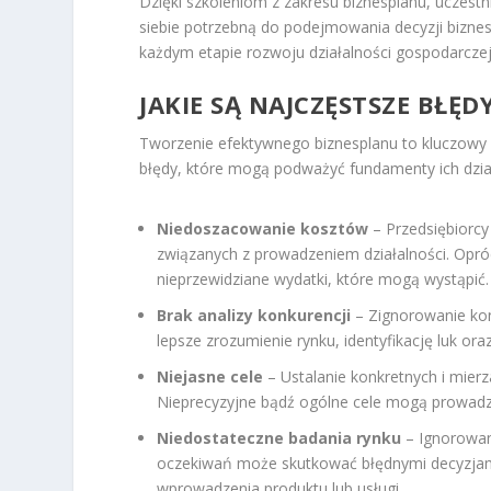
Dzięki szkoleniom z zakresu biznesplanu, uczestn
siebie potrzebną do podejmowania decyzji bizne
każdym etapie rozwoju działalności gospodarczej,
JAKIE SĄ NAJCZĘSTSZE BŁĘ
Tworzenie efektywnego biznesplanu to kluczowy 
błędy, które mogą podważyć fundamenty ich dział
Niedoszacowanie kosztów
– Przedsiębiorcy
związanych z prowadzeniem działalności. Opró
nieprzewidziane wydatki, które mogą wystąpić.
Brak analizy konkurencji
– Zignorowanie kon
lepsze zrozumienie rynku, identyfikację luk or
Niejasne cele
– Ustalanie konkretnych i mierz
Nieprecyzyjne bądź ogólne cele mogą prowadzi
Niedostateczne badania rynku
– Ignorowani
oczekiwań może skutkować błędnymi decyzjam
wprowadzenia produktu lub usługi.