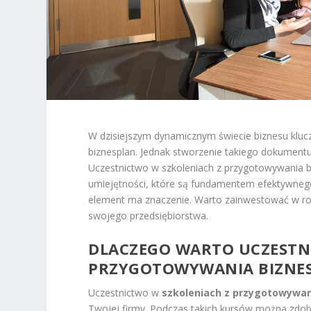
W dzisiejszym dynamicznym świecie biznesu klu
biznesplan. Jednak stworzenie takiego dokumentu
Uczestnictwo w szkoleniach z przygotowywania bi
umiejętności, które są fundamentem efektywnego
element ma znaczenie. Warto zainwestować w roz
swojego przedsiębiorstwa.
DLACZEGO WARTO UCZESTNI
PRZYGOTOWYWANIA BIZNE
Uczestnictwo w
szkoleniach z przygotowywan
Twojej firmy. Podczas takich kursów można zdo