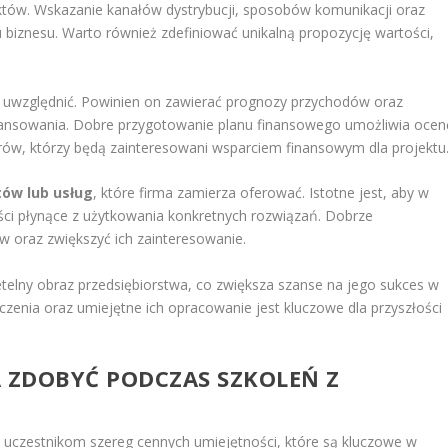
któw. Wskazanie kanałów dystrybucji, sposobów komunikacji oraz
u biznesu. Warto również zdefiniować unikalną propozycję wartości,
ży uwzględnić. Powinien on zawierać prognozy przychodów oraz
inansowania. Dobre przygotowanie planu finansowego umożliwia ocen
torów, którzy będą zainteresowani wsparciem finansowym dla projektu
tów lub usług
, które firma zamierza oferować. Istotne jest, aby w
ści płynące z użytkowania konkretnych rozwiązań. Dobrze
w oraz zwiększyć ich zainteresowanie.
zetelny obraz przedsiębiorstwa, co zwiększa szanse na jego sukces w
aczenia oraz umiejętne ich opracowanie jest kluczowe dla przyszłości
A ZDOBYĆ PODCZAS SZKOLEŃ Z
ą uczestnikom szereg cennych umiejętności, które są kluczowe w