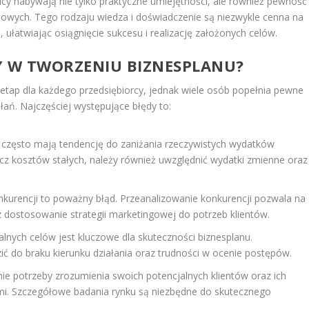
icy nabywają nie tylko praktyczne umiejętności, ale również pewność
sowych. Tego rodzaju wiedza i doświadczenie są niezwykle cenna na
 ułatwiając osiągnięcie sukcesu i realizację założonych celów.
DY W TWORZENIU BIZNESPLANU?
etap dla każdego przedsiębiorcy, jednak wiele osób popełnia pewne
ań. Najczęściej występujące błędy to:
 często mają tendencję do zaniżania rzeczywistych wydatków
cz kosztów stałych, należy również uwzględnić wydatki zmienne oraz
kurencji to poważny błąd. Przeanalizowanie konkurencji pozwala na
az dostosowanie strategii marketingowej do potrzeb klientów.
alnych celów jest kluczowe dla skuteczności biznesplanu.
ć do braku kierunku działania oraz trudności w ocenie postępów.
e potrzeby zrozumienia swoich potencjalnych klientów oraz ich
i. Szczegółowe badania rynku są niezbędne do skutecznego