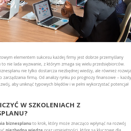
czowym elementem sukcesu każdej firmy jest dobrze przemyślany
 to nie lada wyzwanie, z którym zmaga się wielu przedsiębiorców.
znesplanu nie tylko dostarcza niezbędnej wiedzy, ale również rozwij
 zarządzania firmą. Od analizy rynku po prognozy finansowe – każd
wój, aby uniknąć typowych błędów i w pełni wykorzystać potencjał
CZYĆ W SZKOLENIACH Z
SPLANU?
ia biznesplanu
to krok, który może znacząco wpłynąć na rozwój
być
niezbędną wiedzę
oraz umiejętności, które są kluczowe dla