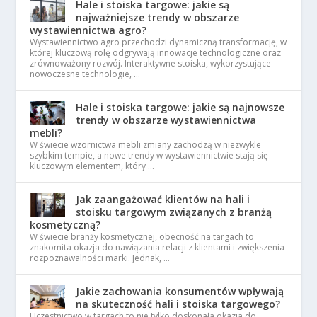
Hale i stoiska targowe: jakie są
najważniejsze trendy w obszarze
wystawiennictwa agro?
Wystawiennictwo agro przechodzi dynamiczną transformację, w
której kluczową rolę odgrywają innowacje technologiczne oraz
zrównoważony rozwój. Interaktywne stoiska, wykorzystujące
nowoczesne technologie, …
Hale i stoiska targowe: jakie są najnowsze
trendy w obszarze wystawiennictwa
mebli?
W świecie wzornictwa mebli zmiany zachodzą w niezwykle
szybkim tempie, a nowe trendy w wystawiennictwie stają się
kluczowym elementem, który …
Jak zaangażować klientów na hali i
stoisku targowym związanych z branżą
kosmetyczną?
W świecie branży kosmetycznej, obecność na targach to
znakomita okazja do nawiązania relacji z klientami i zwiększenia
rozpoznawalności marki. Jednak, …
Jakie zachowania konsumentów wpływają
na skuteczność hali i stoiska targowego?
Uczestnictwo w targach to nie tylko doskonała okazja do