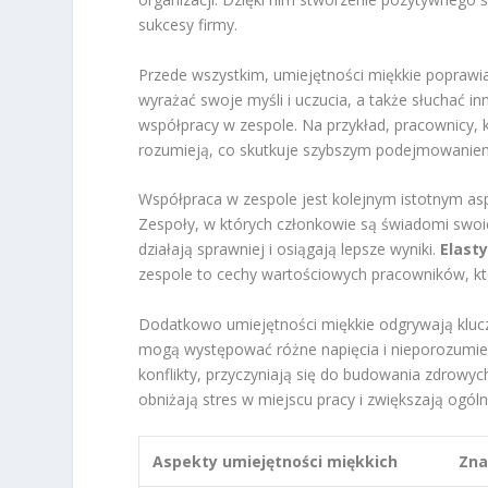
sukcesy firmy.
Przede wszystkim, umiejętności miękkie poprawi
wyrażać swoje myśli i uczucia, a także słuchać in
współpracy w zespole. Na przykład, pracownicy, kt
rozumieją, co skutkuje szybszym podejmowaniem d
Współpraca w zespole jest kolejnym istotnym as
Zespoły, w których członkowie są świadomi swoic
działają sprawniej i osiągają lepsze wyniki.
Elast
zespole to cechy wartościowych pracowników, kt
Dodatkowo umiejętności miękkie odgrywają klu
mogą występować różne napięcia i nieporozumien
konflikty, przyczyniają się do budowania zdrowyc
obniżają stres w miejscu pracy i zwiększają ogóln
Aspekty umiejętności miękkich
Zna