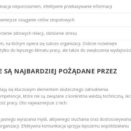
minacja nieporozumień, efektywne przekazywanie informacji
awniejsze osiąganie celów zespołowych
zenie zdrowych relacji, obniżenie stresu
, na którym opiera się sukces organizacji. Dobrze rozwinięte
 tylko do lepszego klimatu pracy, ale także do zwiększenia wydajnośc
IE SĄ NAJBARDZIEJ POŻĄDANE PRZEZ
stają się kluczowym elementem skutecznego zatrudnienia.
petencje, które nie są związane z konkretna wiedzą techniczną, lec
ć pracy. Oto najważniejsze z nich:
jasnego wyrażania myśli, aktywnego słuchania oraz dostosowywani
 organizacji. Efektywna komunikacja sprzyja lepszemu współdziałaniu