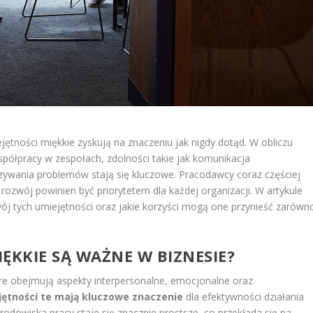
ętności miękkie zyskują na znaczeniu jak nigdy dotąd. W obliczu
spółpracy w zespołach, zdolności takie jak komunikacja
ązywania problemów stają się kluczowe. Pracodawcy coraz częściej
 rozwój powinien być priorytetem dla każdej organizacji. W artykule
wój tych umiejętności oraz jakie korzyści mogą one przynieść zarówn
ĘKKIE SĄ WAŻNE W BIZNESIE?
óre obejmują aspekty interpersonalne, emocjonalne oraz
jętności te mają kluczowe znaczenie
dla efektywności działania
rodowiska pracy staje się znacznie prostsze, co przekłada się na