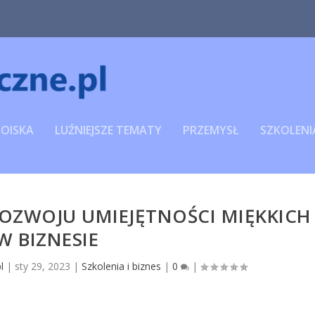
TOISKA
LUŹNIEJSZE TEMATY
PRZEMYSŁ
SZKOLENIA
 ROZWOJU UMIEJĘTNOŚCI MIĘKKICH
W BIZNESIE
l
|
sty 29, 2023
|
Szkolenia i biznes
|
0
|