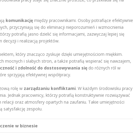
ają
komunikację
między pracownikami. Osoby potrafiące efektywni
nych, przyczyniają się do eliminacji nieporozumień i wzmocnienia
órzy potrafią jasno dzielić się informacjami, zazwyczaj lepiej się
ecyzji i realizacją projektów.
pektem, który znacząco zyskuje dzięki umiejętnościom miękkim.
h mocnych i słabych stron, a także potrafią wspierać się nawzajem,
yczność i zdolność do dostosowywania się
do różnych ról w
óre sprzyjają efektywnej współpracy.
czową rolę w
zarządzaniu konfliktami
. W każdym środowisku pracy
ia. Jednak pracownicy, którzy potrafią konstruktywnie rozwiązywać
h relacji oraz atmosfery opartych na zaufaniu. Takie umiejętności
ą satysfakcję zespołu.
czenie w biznesie