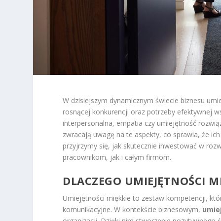
W dzisiejszym dynamicznym świecie biznesu umiej
rosnącej konkurencji oraz potrzeby efektywnej w
interpersonalna, empatia czy umiejętność rozwi
zwracają uwagę na te aspekty, co sprawia, że ich
przyjrzymy się, jak skutecznie inwestować w roz
pracownikom, jak i całym firmom.
DLACZEGO UMIEJĘTNOŚCI MI
Umiejętności miękkie to zestaw kompetencji, kt
komunikacyjne. W kontekście biznesowym,
umie
organizacji. Dzięki nim stworzenie pozytywnego ś