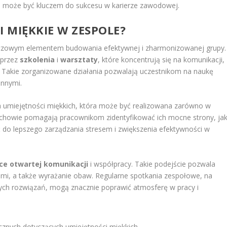
h może być kluczem do sukcesu w karierze zawodowej.
I MIĘKKIE W ZESPOLE?
luczowym elementem budowania efektywnej i zharmonizowanej grupy.
oprzez
szkolenia
i
warsztaty
, które koncentrują się na komunikacji,
. Takie zorganizowane działania pozwalają uczestnikom na naukę
innymi.
a umiejętności miękkich, która może być realizowana zarówno w
oachowie pomagają pracownikom zidentyfikować ich mocne strony, ja
do lepszego zarządzania stresem i zwiększenia efektywności w
ce otwartej komunikacji
i współpracy. Takie podejście pozwala
mi, a także wyrażanie obaw. Regularne spotkania zespołowe, na
ych rozwiązań, mogą znacznie poprawić atmosferę w pracy i
znych dotyczących umiejętności miękkich.