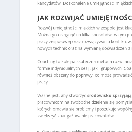
kandydatów. Doskonalenie umiejętności miękkic
JAK ROZWIJAĆ UMIEJĘTNOŚC
Rozwój umiejętności miękkich w zespole jest k
Można go osiągnąć na kilka sposobów, w tym p
pracy zespołowej oraz rozwiązywaniu konfliktów
nowych technik oraz na wymianę doświadczeń z 
Coaching to kolejna skuteczna metoda rozwijani
formie indywidualnych sesji, jak i grupowych. C
również obszary do poprawy, co może prowadzić 
pracy.
Ważne jest, aby stworzyć
środowisko sprzyjają
pracownikom na swobodne dzielenie się pomysła
których omawia się problemy i poszukuje wspóln
zwiększyć zaangażowanie pracowników.
Organizowanie cyklicznych warsztatów tematyc