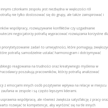
innymi członkami zespołu jest niezbędna w większości ról
rafią nie tylko dostosować się do grupy, ale także zainspirować i
ków współpracy, rozwiązywanie konfliktów czy uzgadnianie
kuteczni negocjatorzy potrafią wypracować rozwiązania korzystne dl
 priorytetyzowanie zadań to umiejętności, które pomagają zwiększy
które potrafią samodzielnie ustalać harmonogram i dotrzymywać
bkiego reagowania na trudności oraz kreatywnego myślenia w
 Pracodawcy poszukują pracowników, którzy potrafią analizować
acji z emocjami innych osób pozytywnie wpływa na relacje w miejscu
aufania w zespole i są często lepszymi liderami.
 usprawnia współpracę, ale również zwiększa satysfakcję z pracy ora
arto rozwijać te kompetencje, aby wyróżnić się na tle innych