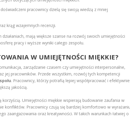
oświadczeni pracownicy dzielą się swoją wiedzą z mniej
az krąg wzajemnych recenzji.
ch działaniach, mają większe szanse na rozwój swoich umiejętności
mosferę pracy i wyższe wyniki całego zespołu.
STOWANIA W UMIEJĘTNOŚCI MIĘKKIE?
komunikacja, zarządzanie czasem czy umiejętności interpersonalne,
az jej pracowników. Przede wszystkim, rozwój tych kompetencji
społu
. Pracownicy, którzy potrafią lepiej współpracować i efektywnie
ększą jakością.
 korzyścią. Umiejętności miękkie wspierają budowanie zaufania w
e konfliktów. Pracownicy czują się bardziej komfortowo w wyrażani
zego zaangażowania oraz kreatywności. W takich warunkach łatwiej o