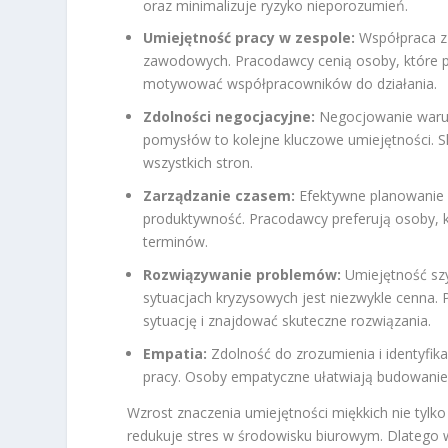
oraz minimalizuje ryzyko nieporozumień.
Umiejętność pracy w zespole:
Współpraca z 
zawodowych. Pracodawcy cenią osoby, które pot
motywować współpracowników do działania.
Zdolności negocjacyjne:
Negocjowanie warun
pomysłów to kolejne kluczowe umiejętności. S
wszystkich stron.
Zarządzanie czasem:
Efektywne planowanie i
produktywność. Pracodawcy preferują osoby, 
terminów.
Rozwiązywanie problemów:
Umiejętność szy
sytuacjach kryzysowych jest niezwykle cenna.
sytuację i znajdować skuteczne rozwiązania.
Empatia:
Zdolność do zrozumienia i identyfik
pracy. Osoby empatyczne ułatwiają budowanie z
Wzrost znaczenia umiejętności miękkich nie tylko
redukuje stres w środowisku biurowym. Dlatego w