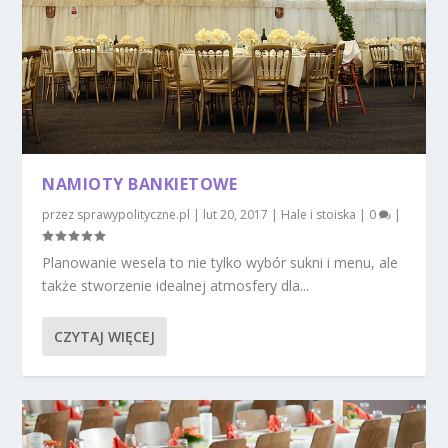
NAMIOTY BANKIETOWE
przez
sprawypolityczne.pl
|
lut 20, 2017
|
Hale i stoiska
|
0
|
Planowanie wesela to nie tylko wybór sukni i menu, ale
także stworzenie idealnej atmosfery dla...
CZYTAJ WIĘCEJ