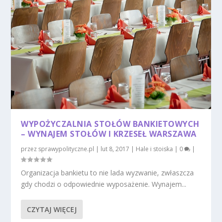
WYPOŻYCZALNIA STOŁÓW BANKIETOWYCH
– WYNAJEM STOŁÓW I KRZESEŁ WARSZAWA
przez
sprawypolityczne.pl
|
lut 8, 2017
|
Hale i stoiska
|
0
|
Organizacja bankietu to nie lada wyzwanie, zwłaszcza
gdy chodzi o odpowiednie wyposażenie. Wynajem...
CZYTAJ WIĘCEJ