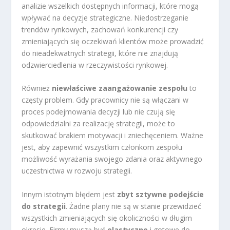
analizie wszelkich dostępnych informacji, które mogą
wpływać na decyzje strategiczne. Niedostrzeganie
trendów rynkowych, zachowań konkurencji czy
zmieniających się oczekiwań klientów może prowadzić
do nieadekwatnych strategii, które nie znajdują
odzwierciedlenia w rzeczywistości rynkowej.
Również
niewłaściwe zaangażowanie zespołu
to
częsty problem. Gdy pracownicy nie są włączani w
proces podejmowania decyzji lub nie czują się
odpowiedzialni za realizację strategii, może to
skutkować brakiem motywacji i zniechęceniem. Ważne
jest, aby zapewnić wszystkim członkom zespołu
możliwość wyrażania swojego zdania oraz aktywnego
uczestnictwa w rozwoju strategii.
Innym istotnym błędem jest
zbyt sztywne podejście
do strategii
. Żadne plany nie są w stanie przewidzieć
wszystkich zmieniających się okoliczności w długim
okresie. Firmy muszą być
elastyczne
i gotowe do